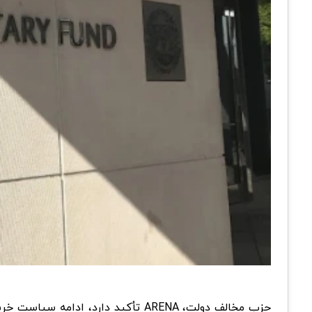
حزب مخالف دولت، ARENA تأکید دارد،