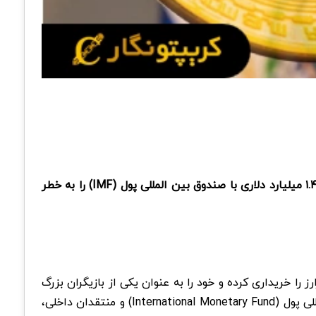
حزب مخالف دولت السالوادور هشدار داده است که خرید بیت کوین توسط رئیس‌ جمهور «نایب بوکله» ممکن است توافق وام ۱.۴ میلیارد دلاری با صندوق بین‌ المللی پول (IMF) را به خطر
 را خریداری کرده و خود را به عنوان یکی از بازیگران بزرگ
این حوزه معرفی کرده است. بوکله از این سیاست به عنوان راهی برای دستیابی به استقلال مالی یاد کرده، اما صندوق بین‌ المللی پول (International Monetary Fund) و منتقدان داخلی،