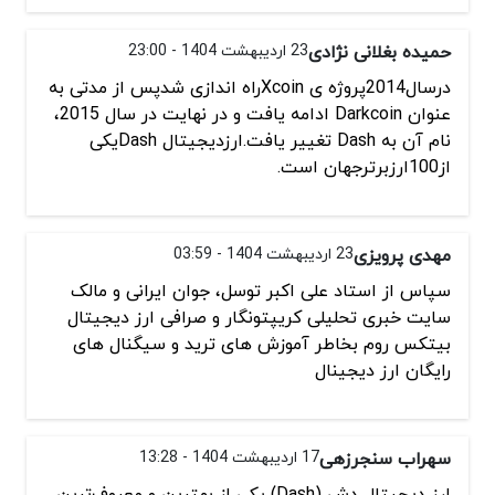
حمیده بغلانی نژادی
23 اردیبهشت 1404 - 23:00
درسال2014پروژه ی Xcoinراه اندازی شدپس از مدتی به
عنوان Darkcoin ادامه یافت و در نهایت در سال 2015،
نام آن به Dash تغییر یافت.ارزدیجیتال Dashیکی
از100ارزبرترجهان است.
مهدی پرویزی
23 اردیبهشت 1404 - 03:59
سپاس از استاد علی اکبر توسل، جوان ایرانی و مالک
سایت خبری تحلیلی کریپتونگار و صرافی ارز دیجیتال
بیتکس روم بخاطر آموزش های ترید و سیگنال های
رایگان ارز دیجینال
سهراب سنجرزهی
17 اردیبهشت 1404 - 13:28
ارز دیجیتال دش (Dash) یکی از بهترین و معروف‌ترین