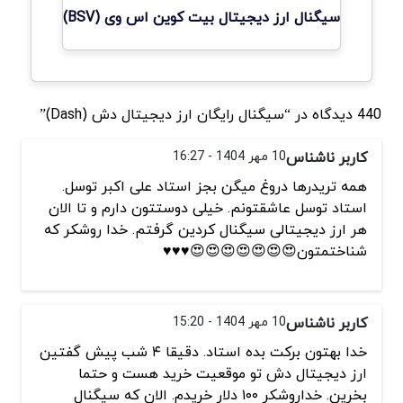
سیگنال ارز دیجیتال بیت کوین اس وی (BSV)
440 دیدگاه در “سیگنال رایگان ارز دیجیتال دش (Dash)”
کاربر ناشناس
10 مهر 1404 - 16:27
همه تریدرها دروغ میگن بجز استاد علی اکبر توسل.
استاد توسل عاشقتونم. خیلی دوستتون دارم و تا الان
هر ارز دیجیتالی سیگنال کردین گرفتم. خدا روشکر که
شناختمتون😍😍😍😍😍😍😍♥️♥️♥️
کاربر ناشناس
10 مهر 1404 - 15:20
خدا بهتون برکت بده استاد. دقیقا ۴ شب پیش گفتین
ارز دیجیتال دش تو موقعیت خرید هست و حتما
بخرین. خداروشکر ۱۰۰ دلار خریدم. الان که سیگنال