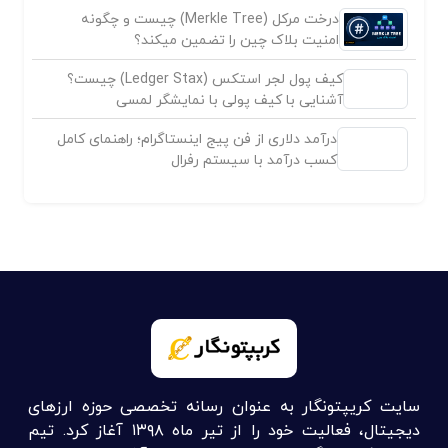
درخت مرکل (Merkle Tree) چیست و چگونه
امنیت بلاک چین را تضمین میکند؟
کیف پول لجر استکس (Ledger Stax) چیست؟
آشنایی با کیف پولی با نمایشگر لمسی
درآمد دلاری از فن پیج اینستاگرام؛ راهنمای کامل
کسب درآمد با سیستم رفرال
سایت کریپتونگار به عنوان رسانه تخصصی حوزه ارزهای
دیجیتال، فعالیت خود را از تیر ماه ۱۳۹۸ آغاز کرد. تیم