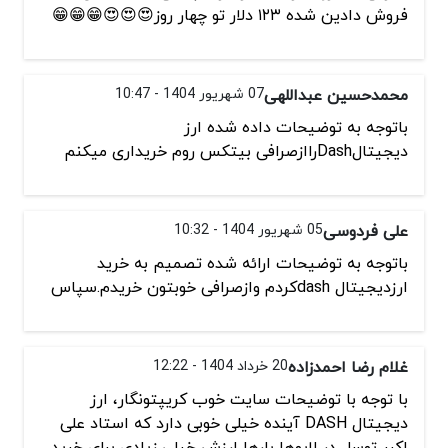
فروش دادین شده ۱۲۳ دلار تو چهار روز😍😍😍😁😁😁
محمدحسین عبداللهی
07 شهریور 1404 - 10:47
باتوجه به توضیحات داده شده ارز
دیجیتالDashراازصرافی بیتکس روم خریداری میکنم
علی فردوسی
05 شهریور 1404 - 10:32
باتوجه به توضیحات ارائه شده تصمیم به خرید
ارزدیجیتال dashکردم وازصرافی خوبتون خریدم.سپاس
غلام رضا احمدزاده
20 خرداد 1404 - 12:22
با توجه با توضیحات سایت خوب کریپتونگار، ارز
دیجیتال DASH آینده خیلی خوبی دارد که استاد علی
اکبر توسل در لایوها بارها ارزش خیلی زیادی برای خرید