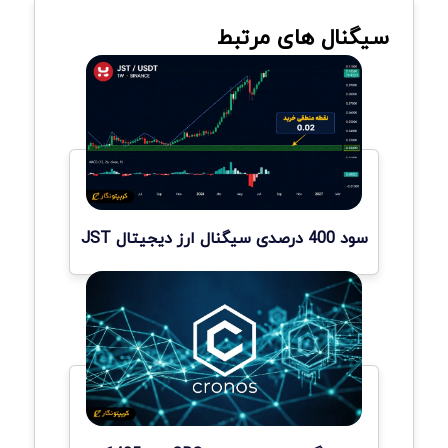
سیگنال های مرتبط
سود 400 درصدی سیگنال ارز دیجیتال JST