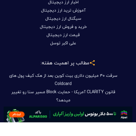
اخبار ارز دیجیتال
آموزش ترید ارز دیجیتال
سیگنال ارز دیجیتال
خرید و فروش ارز دیجیتال
قیمت ارز دیجیتال
علی اکبر توسل
مطالب پر اهمیت هفته:
سرقت ۴۰ میلیون دلاری بیت کوین بعد از هک کیف پول های
Coldcard
قانون CLARITY آمریکا - حمایت Block مسیر سنا رو تغییر
میدهد؟
توسل سیستم چیست؟ آشنایی کامل با سیستم معاملاتی
هوشمند T.S در بیتکس روم
بازی تازه DOGE شروع شد
فرصت های سرمایه گذاری در بیتکس روم بدون دغدغه تحریم