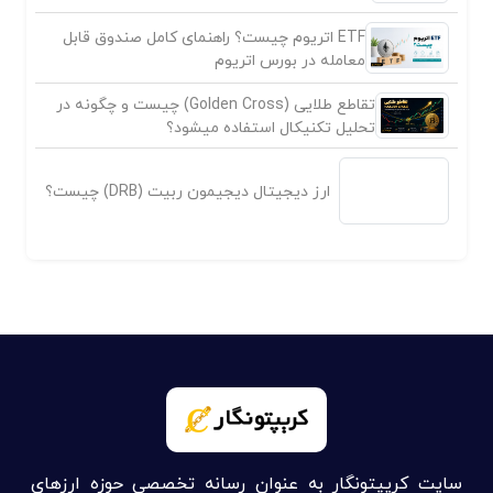
ETF اتریوم چیست؟ راهنمای کامل صندوق قابل
معامله در بورس اتریوم
تقاطع طلایی (Golden Cross) چیست و چگونه در
تحلیل تکنیکال استفاده میشود؟
ارز دیجیتال دیجیمون ربیت (DRB) چیست؟
سایت کریپتونگار به عنوان رسانه تخصصی حوزه ارزهای