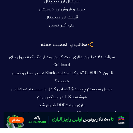
سیگنال ارز دیجیتال
خرید و فروش ارز دیجیتال
قیمت ارز دیجیتال
علی اکبر توسل
مطالب پر اهمیت هفته:
سرقت ۴۰ میلیون دلاری بیت کوین بعد از هک کیف پول های
Coldcard
قانون CLARITY آمریکا - حمایت Block مسیر سنا رو تغییر
میدهد؟
توسل سیستم چیست؟ آشنایی کامل با سیستم معاملاتی
هوشمند T.S در بیتکس روم
بازی تازه DOGE شروع شد
فرصت های سرمایه گذاری در بیتکس روم بدون دغدغه تحریم