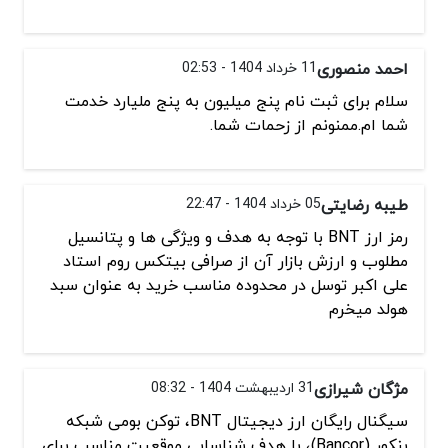
احمد منصوری
11 خرداد 1404 - 02:53
سلام برای ثبت نام پنج میلیون به پنج ملیارد خدمت
شما ام.ممنونم از زحمات شما.
طیبه رضایتی
05 خرداد 1404 - 22:47
رمز ارز BNT با توجه به هدف و ویژگی ها و پتانسیل
مطلوب و ارزش بازار آن از صرافی بیتکس روم استاد
علی اکبر توسل در محدوده مناسب خرید به عنوان سبد
هولد میخرم
مژگان شیرازی
31 اردیبهشت 1404 - 08:32
سیگنال رایگان ارز دیجیتال BNT، توکن بومی شبکه
بنکور (Bancor)، با هدف شناسایی موقعیت‌ مناسب برای