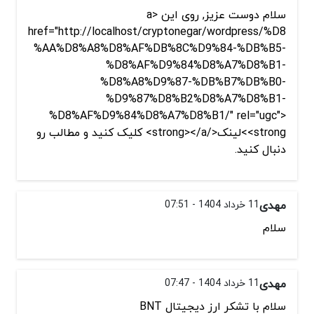
سلام دوست عزیز, روی این <a
href="http://localhost/cryptonegar/wordpress/%D8
%AA%D8%A8%D8%AF%DB%8C%D9%84-%DB%B5-
%D8%AF%D9%84%D8%A7%D8%B1-
%D8%A8%D9%87-%DB%B7%DB%B0-
%D9%87%D8%B2%D8%A7%D8%B1-
%D8%AF%D9%84%D8%A7%D8%B1/" rel="ugc">
<strong>لینک</strong></a> کلیک کنید و مطالب رو
دنبال کنید.
مهدی
11 خرداد 1404 - 07:51
سلام
مهدی
11 خرداد 1404 - 07:47
سلام با تشکر ارز دیجیتال BNT