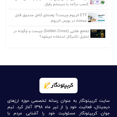
کسب درآمد با سیستم رفرال
ETF اتریوم چیست؟ راهنمای کامل صندوق قابل
معامله در بورس اتریوم
تقاطع طلایی (Golden Cross) چیست و چگونه در
تحلیل تکنیکال استفاده میشود؟
سایت کریپتونگار به عنوان رسانه تخصصی حوزه ارزهای
دیجیتال، فعالیت خود را از تیر ماه ۱۳۹۸ آغاز کرد. تیم
جوان کریپتونگار مسئولیت خود را آشنایی مردم با