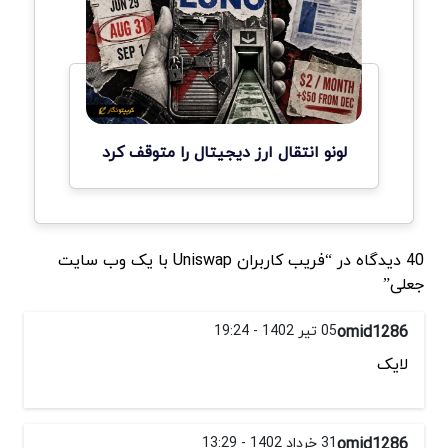
لونو انتقال ارز دیجیتال را متوقف کرد
40 دیدگاه در “فریب کاربران Uniswap با یک وب سایت
جعلی”
omid1286
05 تیر 1402 - 19:24
لایک
omid1286
31 خرداد 1402 - 13:29