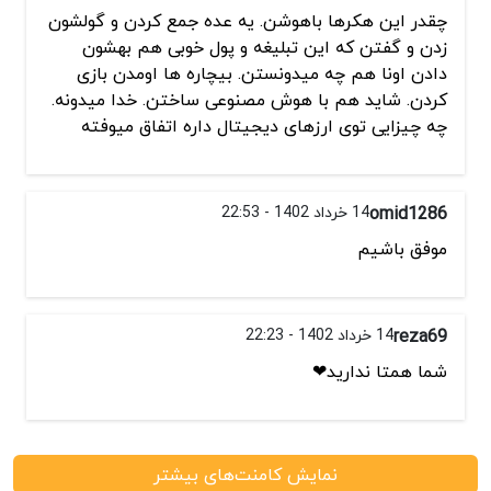
چقدر این هکرها باهوشن. یه عده جمع کردن و گولشون
زدن و گفتن که این تبلیغه و پول خوبی هم بهشون
دادن اونا هم چه میدونستن. بیچاره ها اومدن بازی
کردن. شاید هم با هوش مصنوعی ساختن. خدا میدونه.
چه چیزایی توی ارزهای دیجیتال داره اتفاق میوفته
omid1286
14 خرداد 1402 - 22:53
موفق باشیم
reza69
14 خرداد 1402 - 22:23
شما همتا ندارید❤
نمایش کامنت‌های بیشتر