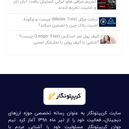
تحریم صرافی های ایرانی گسترش یافت؛ آبان تتر
و شلبیت تحریم شدند
درخت مرکل (Merkle Tree) چیست و چگونه
امنیت بلاک چین را تضمین میکند؟
کیف پول لجر استکس (Ledger Stax) چیست؟
آشنایی با کیف پولی با نمایشگر لمسی
سایت کریپتونگار به عنوان رسانه تخصصی حوزه ارزهای
دیجیتال، فعالیت خود را از تیر ماه ۱۳۹۸ آغاز کرد. تیم
جوان کریپتونگار مسئولیت خود را آشنایی مردم با