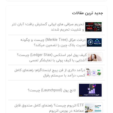
جدید ترین مقالات
تحریم صرافی های ایرانی گسترش یافت؛ آبان تتر
و شلبیت تحریم شدند
درخت مرکل (Merkle Tree) چیست و چگونه
امنیت بلاک چین را تضمین میکند؟
کیف پول لجر استکس (Ledger Stax) چیست؟
آشنایی با کیف پولی با نمایشگر لمسی
درآمد دلاری از فن پیج اینستاگرام؛ راهنمای کامل
کسب درآمد با سیستم رفرال
لانچ پول (Launchpool) چیست؟
ETF اتریوم چیست؟ راهنمای کامل صندوق قابل
معامله در بورس اتریوم