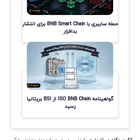
حمله سایبری با BNB Smart Chain برای انتشار
بدافزار
گواهینامه ISO BNB Chain از BSI بریتانیا
رسید
43 دیدگاه در “تجارت بایننس در چین با وجود ممنوعیت”