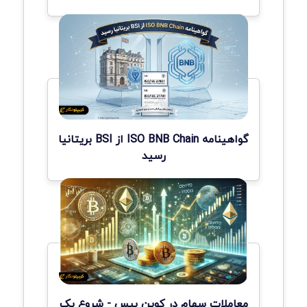
گواهینامه ISO BNB Chain از BSI بریتانیا
رسید
معاملات سهام در کوین بیس - شروع یک