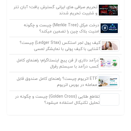
تحریم صرافی های ایرانی گسترش یافت؛ آبان تتر
و شلبیت تحریم شدند
درخت مرکل (Merkle Tree) چیست و چگونه
امنیت بلاک چین را تضمین میکند؟
کیف پول لجر استکس (Ledger Stax) چیست؟
آشنایی با کیف پولی با نمایشگر لمسی
درآمد دلاری از فن پیج اینستاگرام؛ راهنمای کامل
کسب درآمد با سیستم رفرال
ETF اتریوم چیست؟ راهنمای کامل صندوق قابل
معامله در بورس اتریوم
تقاطع طلایی (Golden Cross) چیست و چگونه در
تحلیل تکنیکال استفاده میشود؟