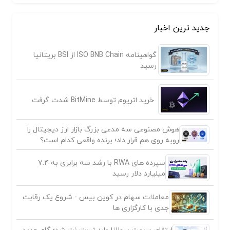
جدید ترین اخبار
گواهینامه ISO BNB Chain از BSI بریتانیا
رسید
خرید اتریوم توسط BitMine شدت گرفت
هوش مصنوعی سه مدعی بزرگ بازار ارز دیجیتال را
روبه روی هم قرار داد؛ برنده واقعی کدام است؟
سپرده های RWA با رشد سه برابری به ۷.۴
میلیارد دلار رسید
معاملات سهام در کوین بیس - شروع یک رقابت
جدی با کارگزاری ها
ارتقای سرعت سولانا وارد تست نت شد؛ گام جدید