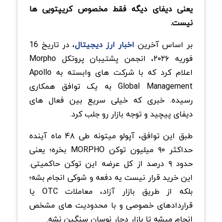
یعنی دیفای دیگه فقط مخصوص کریپتویی ها
نیست.
بر اساس آخرین
اخبار ارز دیجیتال
، در تاریخ 16
فوریه ۲۰۲۶، انجمن پشتیبان پروتکل Morpho
اعلام کرد که با شرکت های وابسته به Apollo
Global Management به یک توافق همکاری
رسیده. خبری که خیلی سریع بین فعال های
دیفای پیچید و توجه بازار رو جلب کرد.
طبق این توافق، آپولو میتونه طی ۴۸ ماه آینده
حداکثر ۹۰ میلیون توکن MORPHO بخره؛ یعنی
حدود ۹ درصد از کل عرضه این توکن حاکمیتی.
این خرید قرار نیست یه دفعه و شوکی انجام بشه؛
بلکه از طریق بازار آزاد، معاملات OTC یا
قراردادهای خصوصی و با محدودیت های مشخص
انجام میشه تا بازار دچار نوسان سنگین نشه.