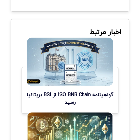
اخبار مرتبط
گواهینامه ISO BNB Chain از BSI بریتانیا
رسید