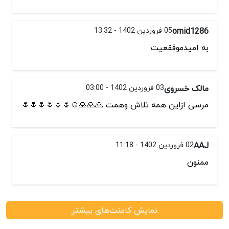
omid1286
05 فروردین 1402 - 13:32
به امیدموفقعیت
مالک خسروی
03 فروردین 1402 - 03:00
مرسی ازاین همه تلاش وهمت 🙏🙏🙏☺️🌷🌷🌷🌷🌷🌷
AAJ
02 فروردین 1402 - 11:18
ممنون
نمایش کامنت‌های بیشتر