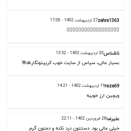
zahra1363
27 اردیبهشت 1402 - 17:08
👍🏻👍🏻👍🏻👍🏻👍🏻🙏🙏🙏🙏🙏🙏🙏🙏
ناشناس
20 اردیبهشت 1402 - 13:32
بسیار عالی، سپاس از سایت خوب کریپتونگار🙏🌺
reza69
19 اردیبهشت 1402 - 14:21
ویچین ارز خوبیه
علیرضا
28 فروردین 1402 - 22:11
خیلی عالی بود. دستتون درد نکنه و دمتون گرم