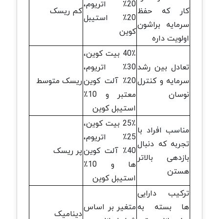
20٪ اتریوم،
کار که حفظ
کم ریسک
20٪ استیبل
سرمایه براشون
کوین
اولویت داره
40٪ بیت کوین،
تعادل بین رشد
30٪ اتریوم،
سرمایه و کنترل
20٪ آلت کوین
ریسک متوسط
نوسان
معتبر و 10٪
استیبل کوین
25٪ بیت کوین،
مناسب افراد با
25٪ اتریوم،
تجربه که دنبال
40٪ آلت کوین
پر ریسک
بازدهی بالاتر
ها و 10٪
هستن
استیبل کوین
ترکیب دارایی
ها بسته به
متغیر بر اساس
دینامیک