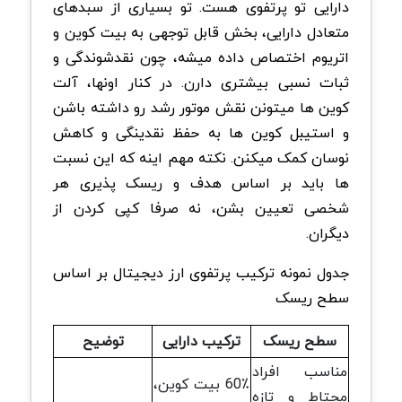
دارایی تو پرتفوی هست. تو بسیاری از سبدهای
متعادل دارایی، بخش قابل توجهی به بیت کوین و
اتریوم اختصاص داده میشه، چون نقدشوندگی و
ثبات نسبی بیشتری دارن. در کنار اونها، آلت
کوین ها میتونن نقش موتور رشد رو داشته باشن
و استیبل کوین ها به حفظ نقدینگی و کاهش
نوسان کمک میکنن. نکته مهم اینه که این نسبت
ها باید بر اساس هدف و ریسک پذیری هر
شخصی تعیین بشن، نه صرفا کپی کردن از
دیگران.
جدول نمونه ترکیب پرتفوی ارز دیجیتال بر اساس
سطح ریسک
سطح ریسک
ترکیب دارایی
توضیح
مناسب افراد
60٪ بیت کوین،
محتاط و تازه