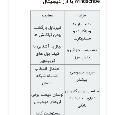
Windscribe با ارز دیجیتال
مزایا
معایب
عدم نیاز به
غیرقابل بازگشت
ویزاکارت و
بودن تراکنش ها
مسترکارت
نیاز به آشنایی با
دسترسی جهانی و
کیف پول های
بدون مرز
کریپتویی
احتمال انتخاب
حریم خصوصی
اشتباه شبکه
بیشتر
انتقال
مناسب برای کاربران
نوسان قیمت برخی
دارای محدودیت
ارزهای دیجیتال
بانکی
مسئولیت کامل