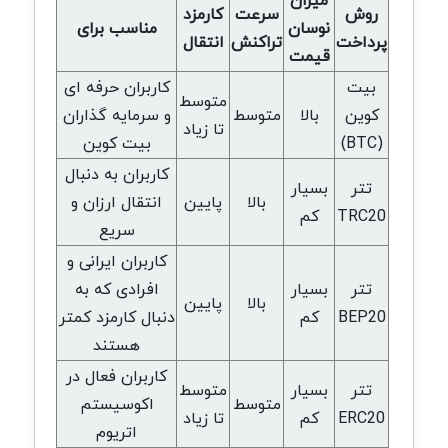
میزان
روش
سرعت
کارمزد
نوسان
مناسب برای
پرداخت
تراکنش
انتقال
قیمت
بیت
کاربران حرفه ای
متوسط
کوین
بالا
متوسط
و سرمایه گذاران
تا زیاد
(BTC)
بیت کوین
کاربران به دنبال
تتر
بسیار
بالا
پایین
انتقال ارزان و
TRC20
کم
سریع
کاربران ایرانی و
تتر
بسیار
افرادی که به
بالا
پایین
BEP20
کم
دنبال کارمزد کمتر
هستند
کاربران فعال در
تتر
بسیار
متوسط
متوسط
اکوسیستم
ERC20
کم
تا زیاد
اتریوم