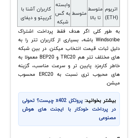
وابسته
اتریوم
متوسط
کاربران آشنا با
متوسط
به گس
(ETH)
تا بالا
کریپتو و دیفای
شبکه
به طور کلی اگر هدف فقط پرداخت اشتراک
Windscribe باشه، بسیاری از کاربران تتر را به
دلیل ثبات قیمت انتخاب میکنن. در بین شبکه
های مختلف تتر هم TRC20 و BEP20 معمولا به
خاطر کارمزد پایین تر و سرعت مناسب، گزینه
های محبوب تری نسبت به ERC20 محسوب
میشن.
بیشتر بخوانید:
پروتکل x402 چیست؟ تحولی
در پرداخت خودکار با ایجنت های هوش
مصنوعی