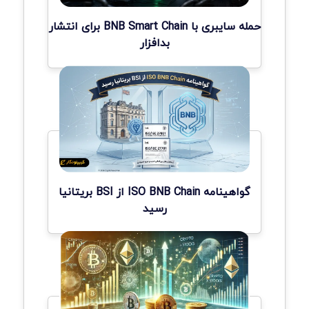
حمله سایبری با BNB Smart Chain برای انتشار
بدافزار
گواهینامه ISO BNB Chain از BSI بریتانیا
رسید