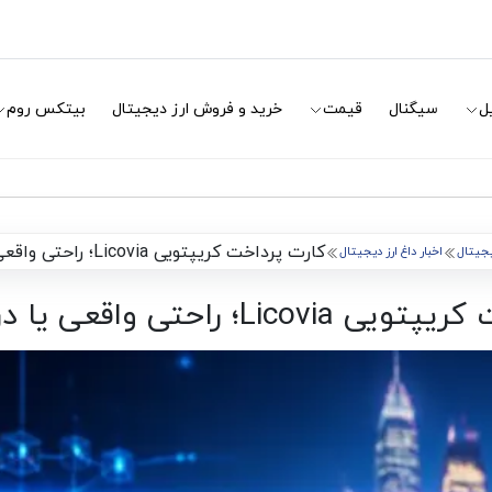
ل
سیگنال
قیمت
خرید و فروش ارز دیجیتال
بیتکس روم
کارت پرداخت کریپتویی Licovia؛ راحتی واقعی یا دردسر پنهان؟
دیجیتال
اخبار داغ ارز دیجیتال
 راحتی واقعی یا دردسر پنهان؟