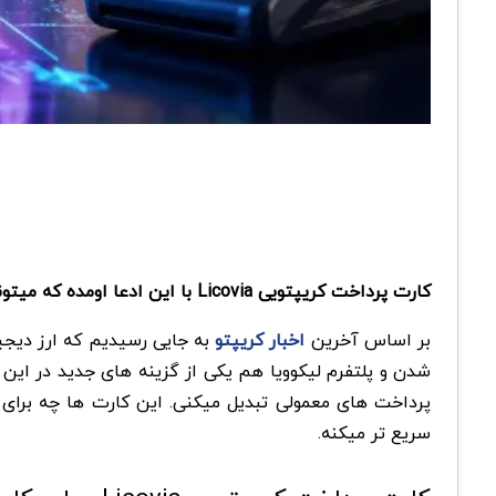
کارت پرداخت کریپتویی Licovia با این ادعا اومده که میتونید ارز دیجیتال را مثل پول معمولی خرج کنی؛ اما آیا در واقعیت همه چیز به همین سادگی و بی دردسری جلو میره؟
بر اساس آخرین
اخبار کریپتو
به جایی رسیدیم که ارز دیجیت
شدن و پلتفرم لیکوویا هم یکی از گزینه های جدید در این
پرداخت های معمولی تبدیل میکنی. این کارت ها چه برای 
سریع تر میکنه.