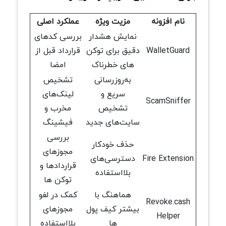
نام افزونه
مزیت ویژه
عملکرد اصلی
نمایش هشدار
بررسی کدهای
WalletGuard
دقیق برای توکن
قرارداد قبل از
های خطرناک
امضا
به‌روزرسانی
تشخیص
سریع و
لینک‌های
ScamSniffer
تشخیص
مخرب و
سایت‌های جدید
فیشینگ
بررسی
حذف خودکار
مجوزهای
Fire Extension
دسترسی‌های
قراردادها و
بلااستفاده
توکن ها
هماهنگ با
کمک در لغو
Revoke.cash
بیشتر کیف پول
مجوزهای
Helper
ها
بلااستفاده