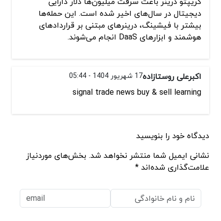
کریپتو درینر باعث سرقت میلیون‌ها دلار دارایی
دیجیتال در سال‌های اخیر شده است. این حمله‌ها
بیشتر با فیشینگ، درینرهای مبتنی بر قراردادهای
هوشمند و ابزارهای DaaS انجام می‌شوند.
اکبرعلی روستازاده
17 شهریور 1404 - 05:44
signal trade news buy & sell learning
دیدگاه خود را بنویسید
نشانی ایمیل شما منتشر نخواهد شد. بخش‌های موردنیاز
علامت‌گذاری شده‌اند *