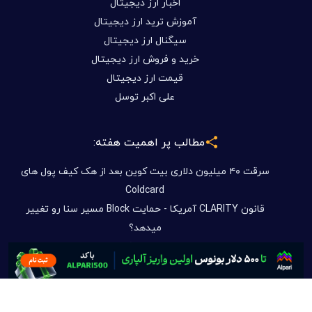
اخبار ارز دیجیتال
آموزش ترید ارز دیجیتال
سیگنال ارز دیجیتال
خرید و فروش ارز دیجیتال
قیمت ارز دیجیتال
علی اکبر توسل
مطالب پر اهمیت هفته:
سرقت ۴۰ میلیون دلاری بیت کوین بعد از هک کیف پول های
Coldcard
قانون CLARITY آمریکا - حمایت Block مسیر سنا رو تغییر
میدهد؟
توسل سیستم چیست؟ آشنایی کامل با سیستم معاملاتی
هوشمند T.S در بیتکس روم
بازی تازه DOGE شروع شد
فرصت های سرمایه گذاری در بیتکس روم بدون دغدغه تحریم