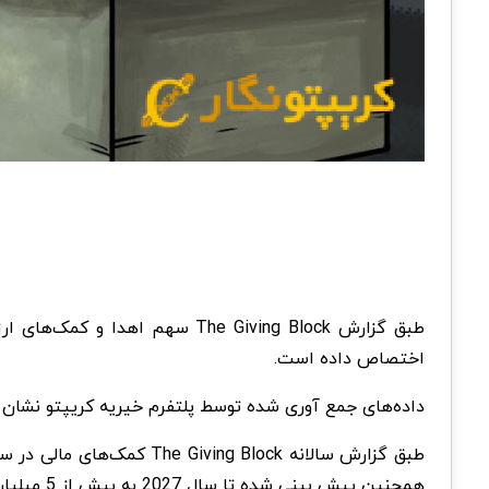
طبق گزارش The Giving Block سهم اهدا و کمک‌های ارز دیجیتال برای USDC، اتر و
اختصاص داده است.
داده‌های جمع آوری شده توسط پلتفرم خیریه کریپتو نشان می‌دهد که کمک‌های
همچنین پیش بینی شده تا سال 2027 به بیش از 5 میلیارد دلار و تا سال 2032 به 10 میلیارد دلار برسد.