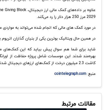
2029 مرز 250 هزار دلار را رد می‌کند.
در مورد کمک های مالی که انجام شده می‌تواند به مواردی مانند USDC، اتر و بیت کوین اشاره کرد که به ترتیب سهمی معادل 44، 24 و 17 درصد را به خود اختصا
در همین حال ویتالیک بوترین یکی از بنیان گذاران اتریوم با اهدای 9.4 میلیون دلار به صندوق بشر دوستانه رکورد کمک مالی سال 
کاشت 2.3 میلیون درخت از کمک‌های ارزهای دیجیتال شدند.
منبع:
cointelegraph.com
مقالات مرتبط