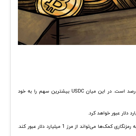
به ترتیب 44، 24 و 17 درصد است. در این میان USDC بیشترین سهم را به خود
طبق گزارش سالانه The Giving Block کمک‌های مالی در سال 2022 از 125 میلیون دلار فراتر رفت. طبق پیش بینی پروژه خیریه رمزنگاری کمک‌ها می‌تواند از مرز 1 میلیارد دلار عبور کند.