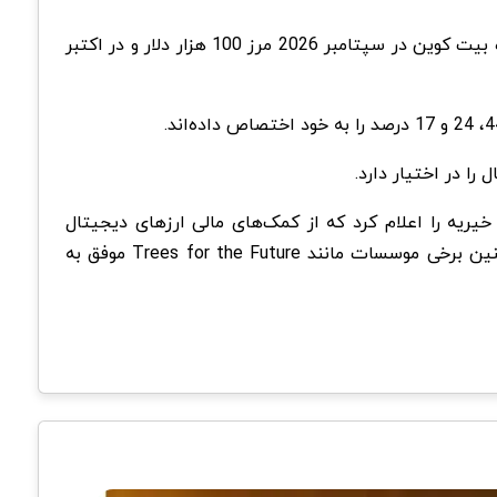
علاوه بر داده‌های کمک مالی ارز دیجیتال، The Giving Block تحلیلی نسبت به قیمت بیت کوین هم داشته و پیش بینی کرده بیت کوین در سپتامبر 2026 مرز 100 هزار دلار و در اکتبر
که این کمک‌های مالی کجا می‌روند؟ در سال 2022، The Giving Block شش موسسه خیریه را اعلام کرد که از کمک‌های مالی ارزهای دیجیتال
بهره‌مند شدند. این موسسات شامل پروژه حفاظت از اورانگوتان هستند. از اورانگوتان‌های یتیم و آواره مراقبت می‌کنند. همچنین برخی موسسات مانند Trees for the Future موفق به