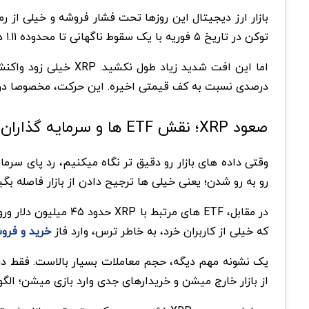
توکن در تاریخ ۵ فوریه با یک سقوط ناگهانی تا محدوده ۱.۱۱ دلار پایین اومد؛ سطحی که پایین ترین قیمت XRP در حدود ۱۵ ماه گذشته محسوب میشه.
درصدی نسبت به کف قیمتی اخیره. این حرکت، مخصوصا در ب
صعود XRP؛ نقش ETF ها و سرمایه گذاران
رو به رو شدن؛ یعنی خیلی ها ترجیح دادن از بازار فاصله بگی
که خیلی از کاربران خرد، به خاطر ترس، وارد فاز
خرید و فرو
از بازار خارج میشن و خریدارهای جدی وارد بازی میشن؛ الگوی