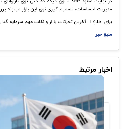
در نهایت صعود XRP نشون میده که حتی توی بازارهای ترسناک هم پول هوشمند دنبال فرصت میگرده. برای تازه کارها، این اتفاق یه یادآوری مهمه که بدون
مدیریت احساسات، تصمیم گیری توی این بازار میتونه پرر
برای اطلاع از آخرین تحرکات بازار و نکات مهم سرمایه گذار
منبع خبر
اخبار مرتبط