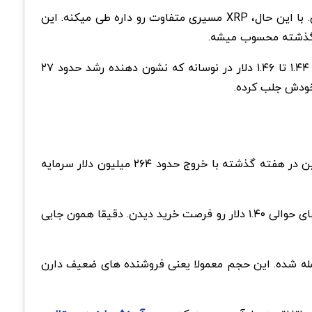
بازار ارز دیجیتال این روزها تحت فشار فروشه و خیلی از رمز ارزهای بزرگ مثل بیت کوین و اتریوم افت قیمت رو تجربه میکنن. با این حال، XRP مسیری متفاوت رو داره طی میکنه. این
اما این افت شدید زیاد طول نکشید. XRP خیلی زود واکنش نشون داد و وارد فاز برگشت شد. قیمت این ارز الان در محدوده ۱.۴۴ تا ۱.۴۶ دلار در نوسانه که نشون دهنده رشد حدود ۲۷
خودش جلب کرده.
وقتی داده های بازار رو دقیق تر نگاه میکنیم، رد پای سرمایه گذاران بزرگ کاملا مشخصه. طبق آمار، صندوق های ETF بیت کوین در هفته گذشته با خروج حدود ۲۶۴ میلیون دلار سرمایه
در مقابل، ETF های مرتبط با XRP حدود ۴۵ میلیون دلار ورود سرمایه جدید ثبت کردن. این یعنی سرمایه گذاران نهادی قیمت های حوالی ۱.۴۰ دلار رو فرصت خرید دیدن. دقیقا همون جایی
ر یک روز، بیش از ۶۶۶ میلیون واحد XRP در صرافی کوین بیس معامله شده. این حجم معمولا یعنی فروشنده های ضعیف دارن