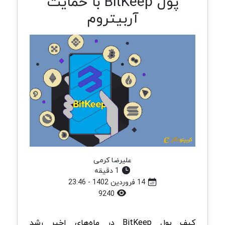
پول BitKeep با حمایت
آربیتروم
علیرضا کرمی
1 دقیقه
14 فروردین 1402 - 23:46
9240
کیف پول BitKeep در ماه‌های اخیر رشد