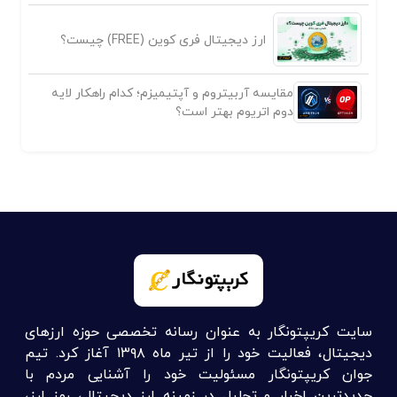
ارز دیجیتال فری کوین (FREE) چیست؟
مقایسه آربیتروم و آپتیمیزم؛ کدام راهکار لایه
دوم اتریوم بهتر است؟
سایت کریپتونگار به عنوان رسانه تخصصی حوزه ارزهای
دیجیتال، فعالیت خود را از تیر ماه ۱۳۹۸ آغاز کرد. تیم
جوان کریپتونگار مسئولیت خود را آشنایی مردم با
جدیدترین اخبار و تحلیل در زمینه ارز دیجیتال، رمز ارز،