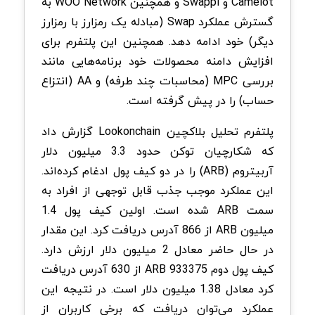
Camelot و Swappi و همچنین WOO Network به
گسترش عملکرد Swap (مبادله یک رمزارز با رمزارز
دیگر) خود ادامه دهد. همچنین این پلتفرم برای
افزایش دامنه محصولات خود برنامه‌هایی مانند
بررسی MPC (محاسبات چند طرفه) و AA (انتزاع
حساب) را در پیش گرفته است.
پلتفرم تحلیل بلاکچین Lookonchain گزارش داد
که شکارچیان توکن حدود 3.3 میلیون دلار
آربیتروم (ARB) را در دو کیف پول ادغام کرده‌اند.
این عملکرد موجب جذب قابل توجهی از افراد به
سمت ARB شده است. اولین کیف پول 1.4
میلیون ARB از 866 آدرس دریافت کرد. این مقدار
در حال حاضر معادل 2 میلیون دلار ارزش دارد.
کیف پول دوم 933375 ARB از 630 آدرس دریافت
کرد معادل 1.38 میلیون دلار است. در نتیجه این
عملکرد می‌توان دریافت که برخی کاربران از