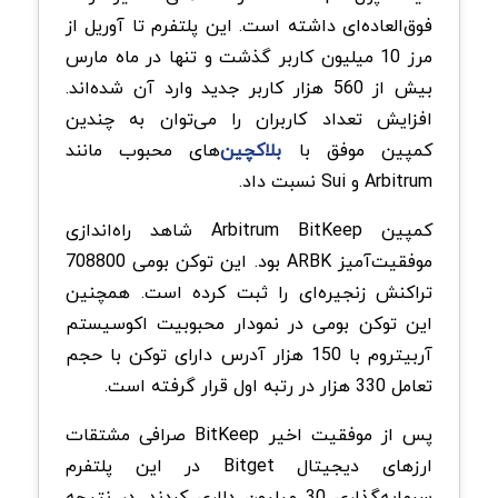
فوق‌العاده‌ای داشته است. این پلتفرم تا آوریل از
مرز 10 میلیون کاربر گذشت و تنها در ماه مارس
بیش از 560 هزار کاربر جدید وارد آن شده‌اند.
افزایش تعداد کاربران را می‌توان به چندین
کمپین موفق با
بلاکچین‌
های محبوب مانند
Arbitrum و Sui نسبت داد.
کمپین Arbitrum BitKeep شاهد راه‌اندازی
موفقیت‌آمیز ARBK بود. این توکن بومی 708800
تراکنش زنجیره‌ای را ثبت کرده است. همچنین
این توکن بومی در نمودار محبوبیت اکوسیستم
آربیتروم با 150 هزار آدرس دارای توکن با حجم
تعامل 330 هزار در رتبه اول قرار گرفته است.
پس از موفقیت اخیر BitKeep صرافی مشتقات
ارزهای دیجیتال Bitget در این پلتفرم
سرمایه‌گذاری 30 میلیون دلاری کردند. در نتیجه