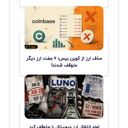
حذف ارز از کوین بیس؛ ۶ جفت ارز دیگر
متوقف شدند!
لونو انتقال ارز دیجیتال را متوقف کرد