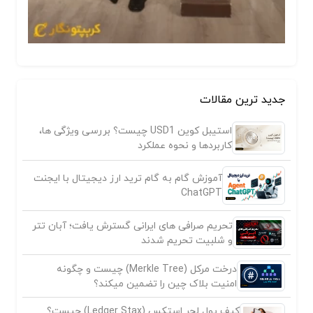
جدید ترین مقالات
استیبل کوین USD1 چیست؟ بررسی ویژگی ها،
کاربردها و نحوه عملکرد
آموزش گام به گام ترید ارز دیجیتال با ایجنت
ChatGPT
تحریم صرافی های ایرانی گسترش یافت؛ آبان تتر
و شلبیت تحریم شدند
درخت مرکل (Merkle Tree) چیست و چگونه
امنیت بلاک چین را تضمین میکند؟
کیف پول لجر استکس (Ledger Stax) چیست؟