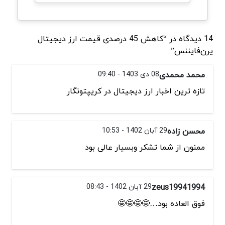
14 دیدگاه در “کاهش 45 درصدی قیمت ارز دیجیتال
یرن‌فایننس”
محمد محمدی
08 دی 1403 - 09:40
تازه ترین اخبار ارز دیجیتال در کریپتونگار
محسن زاده
29 آبان 1402 - 10:53
ممنون از شما تشکر وبسیار عالی بود
zeus19941994
29 آبان 1402 - 08:43
فوق العاده بود…🤩🤩🤩🤩