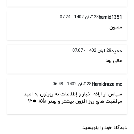
hamid1351
28 آبان 1402 - 07:24
ممنون
حمید
28 آبان 1402 - 07:07
عالی بود
Hamidreza mc
28 آبان 1402 - 06:48
سپاس از ارائه اخبار و إطلاعات به روزتون به اميد
موفقيت هاي روز افزون بيشتر و بهتر 👍👏🍀🌹
دیدگاه خود را بنویسید