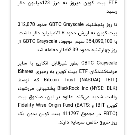
ETF بیت کوین دیروز به مرز 123‌میلیون دلار
رسید.
تا روز پنجشنبه، GBTC Grayscale حدود 312,878
بیت کوین به ارزش حدود 21.8‌میلیارد دلار داشت.
با 354,890,100 سهم موجود، GBTC Grayscale از
روز چهارشنبه حدود 62.39‌دلار معامله شد.
GBTC Grayscale بطور غیرقابل انکاری با سایر
عرضه‌کنندگان ETF بیت کوین به رهبری iShares
Bitcoin Trust (NASDAQ: IBIT) که توسط
BlackRock Inc (NYSE: BLK) پشتیبانی می‌شود،
رقابت شدید می‌کند. علاوه بر این، صندوق بیت
کوین IBIT و Fidelity Wise Origin Fund (BATS:
FBTC) در مجموع 411797 بیت کوین بدون یک
روز خروج خالص سرمایه دارند.