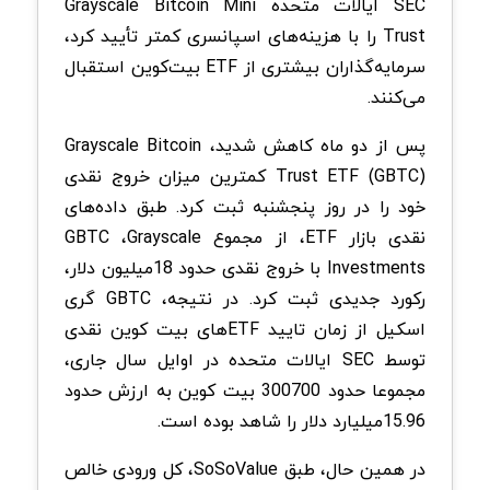
SEC ایالات متحده Grayscale Bitcoin Mini
Trust را با هزینه‌های اسپانسری کمتر تأیید کرد،
سرمایه‌گذاران بیشتری از ETF بیت‌کوین استقبال
می‌کنند.
پس از دو ماه کاهش شدید، Grayscale Bitcoin
Trust ETF (GBTC) کمترین میزان خروج نقدی
خود را در روز پنجشنبه ثبت کرد. طبق داده‌های
نقدی بازار ETF، از مجموع GBTC ،Grayscale
Investments با خروج نقدی حدود 18‌میلیون دلار،
رکورد جدیدی ثبت کرد. در نتیجه، GBTC گری
اسکیل از زمان تایید ETF‌های بیت کوین نقدی
توسط SEC ایالات متحده در اوایل سال جاری،
مجموعا حدود 300700 بیت کوین به ارزش حدود
15.96‌میلیارد دلار را شاهد بوده است.
در همین حال، طبق SoSoValue، کل ورودی خالص