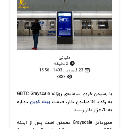
دنیائی
2 دقیقه
23 فروردین 1403 - 15:56
8833
با رسیدن خروج سرمایه‌ی روزانه GBTC Grayscale
به رکورد 18‌میلیون دلار، قیمت
بیت کوین
دوباره
به 70‌هزار دلار رسید.
مدیرعامل Grayscale مطمئن است پس از اینکه