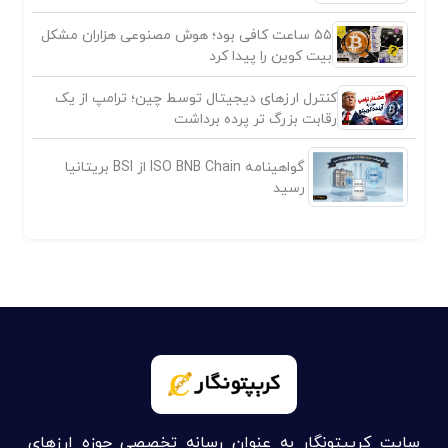
۵۵ ساعت کافی بود؛ هوش مصنوعی هزاران مشکل
بیت کوین را پیدا کرد
کنترل ارزهای دیجیتال توسط چین؛ ترامپ از یک
رقابت بزرگ تر پرده برداشت
گواهینامه ISO BNB Chain از BSI بریتانیا
رسید
سایت کریپتونگار به عنوان رسانه تخصصی حوزه ارزهای