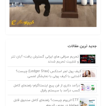
جدید ترین مقالات
تحریم صرافی های ایرانی گسترش یافت؛ آبان تتر
و شلبیت تحریم شدند
کیف پول لجر استکس (Ledger Stax) چیست؟
آشنایی با کیف پولی با نمایشگر لمسی
درآمد دلاری از فن پیج اینستاگرام؛ راهنمای کامل
کسب درآمد با سیستم رفرال
ETF اتریوم چیست؟ راهنمای کامل صندوق قابل
معامله در بورس اتریوم