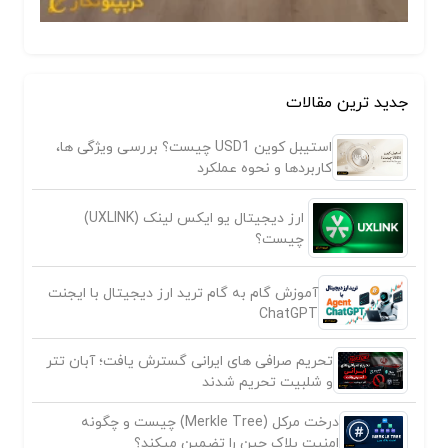
جدید ترین مقالات
استیبل کوین USD1 چیست؟ بررسی ویژگی ها،
کاربردها و نحوه عملکرد
ارز دیجیتال یو ایکس لینک (UXLINK)
چیست؟
آموزش گام به گام ترید ارز دیجیتال با ایجنت
ChatGPT
تحریم صرافی های ایرانی گسترش یافت؛ آبان تتر
و شلبیت تحریم شدند
درخت مرکل (Merkle Tree) چیست و چگونه
امنیت بلاک چین را تضمین میکند؟