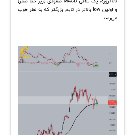
100‌روزه، یک تلاقی MACD صعودی (زیر خط صفر)
و اولین low بالاتر در تایم بزرگتر که به نظر خوب
می‌رسد.