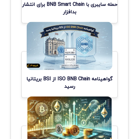
حمله سایبری با BNB Smart Chain برای انتشار
بدافزار
گواهینامه ISO BNB Chain از BSI بریتانیا
رسید