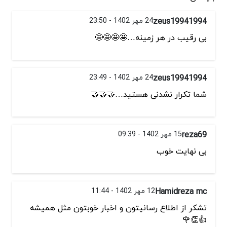
zeus19941994
24 مهر 1402 - 23:50
بی رقیب در هر زمینه…🤩🤩🤩🤩
zeus19941994
24 مهر 1402 - 23:49
شما تکرار نشدنی هستید…🤝🤝🤝
reza69
15 مهر 1402 - 09:39
بی نهایت خوب
Hamidreza mc
12 مهر 1402 - 11:44
تشكر از اطلاع رسانيتون و اخبار خوبتون مثل هميشه
👍👏🌹