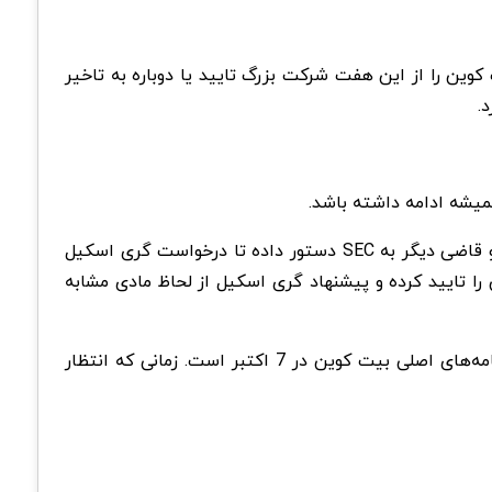
وین را از این هفت شرکت بزرگ تایید یا دوباره به تاخیر
میشه ادامه داشته باشد.
استدلال کلایتون همان استدلالی است که نئومی رائو قاضی دادگاه استیناف ایالات متحده بیان کرده. این قاضی به همراه دو قاضی دیگر به SEC دستور داده تا درخواست گری اسکیل
یت کوین نقدی را بررسی کند. رائو گفت که SEC قبلا ETFهای آتی بیت کوین را تایید کرده و پیشنهاد گری اسکیل از لحاظ مادی مشابه
تاخیرهای درخواست ETF در 31 آگوست قبل از تعطیلات روز کارگر در ایالات متحده اتفاق افتاد. آخرین مهلت بعدی برای برنامه‌های اصلی بیت کوین در 7 اکتبر است. زمانی که انتظار