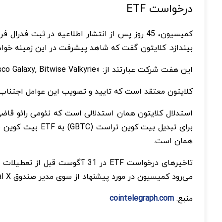
درخواست ETF
کمیسیون، 45 روز پس از انتشار اطلاعیه در ثبت فدرال فرصت دارد تا درخواست‌های
بیندازد. کلایتون گفت که شاهد پیشرفت در این زمینه خواهیم بود. SEC تا مارس 2024 می‌تواند درخواست‌ها را به
این هفت شرکت عبارتند از: «BlackRock, WisdomTree, VanEck, Invesco Galaxy, Bitwise Valkyrie و Fidelity»
کلایتون معتقد است که تایید و تصویب این عوامل اجتناب‌
همان است.
می‌رود کمیسیون در مورد پیشنهاد از سوی مدیر صندوق Global X اطلاعیه بدهد.
منبع:
cointelegraph.com