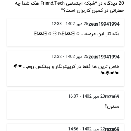
20 دیدگاه در “شبکه اجتماعی Friend.Tech هک شد! چه
خطراتی در کمین کاربران است؟”
zeus19941994
25 مهر 1402 - 12:33
یکه تاز این عرصه…🙏🏻🙏🏻🙏🏻🙏🏻🙏🏻
zeus19941994
25 مهر 1402 - 12:32
خاص ترین ها فقط در کریپتونگار و بیتکس روم…🌟🌟
🌟🌟🌟🌟
reza69
23 مهر 1402 - 16:07
ممنون؟
reza69
22 مهر 1402 - 14:56