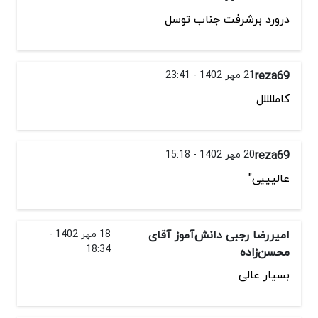
درورد برشرفت جناب توسل
reza69
21 مهر 1402 - 23:41
کامللللل
reza69
20 مهر 1402 - 15:18
عالیییی"
امیررضا رجبی دانش‌آموز آقای
18 مهر 1402 -
18:34
محسن‌زاده
بسیار عالی