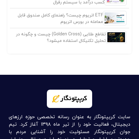
کسب درآمد با سیستم رفرال
ETF اتریوم چیست؟ راهنمای کامل صندوق قابل
معامله در بورس اتریوم
تقاطع طلایی (Golden Cross) چیست و چگونه در
تحلیل تکنیکال استفاده میشود؟
سایت کریپتونگار به عنوان رسانه تخصصی حوزه ارزهای
دیجیتال، فعالیت خود را از تیر ماه ۱۳۹۸ آغاز کرد. تیم
جوان کریپتونگار مسئولیت خود را آشنایی مردم با