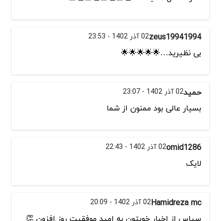
zeus19941994
02 آذر 1402 - 23:53
بی نظیرید…🌟🌟🌟🌟🌟
حمید
02 آذر 1402 - 23:07
بسیار عالی بود ممنون از شما
omid1286
02 آذر 1402 - 22:43
لایک
Hamidreza mc
02 آذر 1402 - 20:09
سپاس از اخبار خوبتون به اميد موفقيت روز افزون 👏