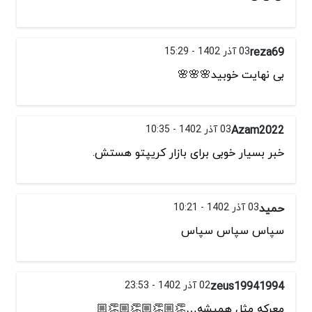
reza69
03 آذر 1402 - 15:29
بی نهایت خوبید🌸🌸🌸
Azam2022
03 آذر 1402 - 10:35
خبر بسیار خوبی برای بازار کریپتو هستش.
حمید
03 آذر 1402 - 10:21
سپاس سپاس سپاس
zeus19941994
02 آذر 1402 - 23:53
معرکه مثل همیشه…👏🏼👏🏼👏🏼👏🏼