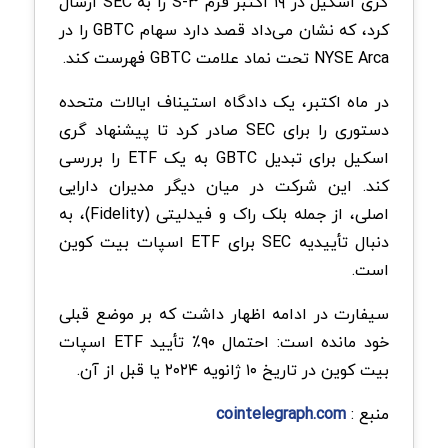
گری اسکیل در ۱۹ اکتبر فرم S-۳ را به SEC ارسال
کرد، که نشان می‌داد قصد دارد سهام GBTC را در
NYSE Arca تحت نماد علامت GBTC فهرست کند.
در ماه اکتبر، یک دادگاه استیناف ایالات متحده
دستوری را برای SEC صادر کرد تا پیشنهاد گری
اسکیل برای تبدیل GBTC به یک ETF را بررسی
کند. این شرکت در میان دیگر مدیران دارایی
اصلی، از جمله بلک راک و فیدلیتی (Fidelity)، به
دنبال تأییدیه SEC برای ETF اسپات بیت کوین
است.
سیفارت در ادامه اظهار داشت که بر موضع قبلی
خود مانده است: احتمال ۹۰٪ تأیید ETF اسپات
بیت کوین در تاریخ ۱۰ ژانویه ۲۰۲۴ یا قبل از آن.
منبع :
cointelegraph.com