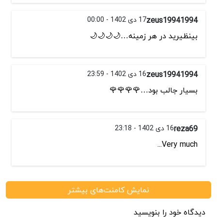
zeus19941994
17 دی 1402 - 00:00
بینظیرید در هر زمینه…🌙🌙🌙🌙
zeus19941994
16 دی 1402 - 23:59
بسیار جالب بود…🌹🌹🌹🌹
reza69
16 دی 1402 - 23:18
Very much...
نمایش کامنت‌های بیشتر
دیدگاه خود را بنویسید