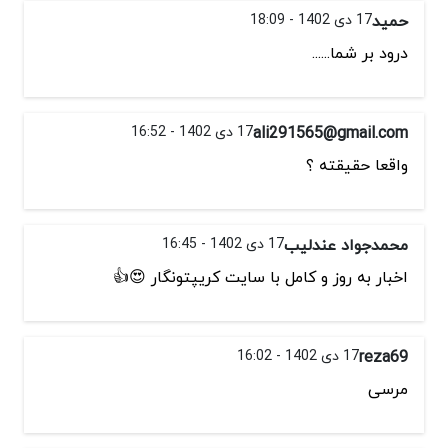
حمید
17 دی 1402 - 18:09
درود بر شما......
ali291565@gmail.com
17 دی 1402 - 16:52
واقعا حقیقته ؟
محمدجواد عندلیب
17 دی 1402 - 16:45
اخبار به روز و کامل با سایت کریپتونگار 😍👍
reza69
17 دی 1402 - 16:02
مرسی