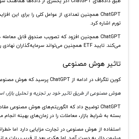
طبق داده‌های ChatGPT اگر یکسری از داده‌ها هماهنگ شوند از لحاظ نظری قیمت بیت کوین به 100 هزار دلار می‌رسد. اما این امر در حال حاضر در حد حدس و گمان است.
ChatGPT همچنین تعدادی از عوامل کلی را برای این
تورم اشاره کرد.
می‌کند. تایید ETF همچنین می‌تواند سرمایه‌گذاران نهادی را تشویق به ورود بازار کند. زیرا این امر نشانه‌ای از پذیرش نظارتی تلقی می‌شود.
تاثیر هوش مصنوعی
کوین تلگراف در ادامه از ChatGPT پرسید که هوش مصنوعی چگونه در رسیدن بیت کوین به قیمت 100 هزار دلار کمک می‌کند؟ این پلتفرم در جواب گفت:
هوش مصنوعی از طریق تاثیر خود بر تجزیه و تحلیل بازار، اس
ChatGPT توضیح داد که الگوریتم‌های هوش مصنوعی مق
بسته به شرایط بازار، معاملات را در زمان‌های بهینه انجام
میلیون دلار به دست آورد. اما هکری بعد از فریب ربات و ا