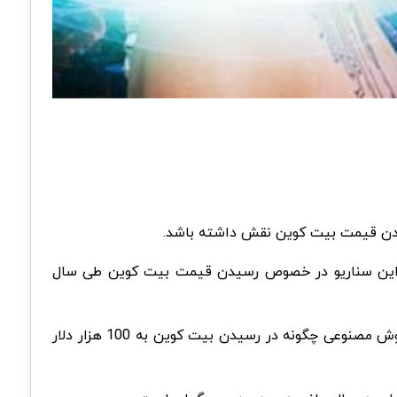
 بردن قیمت بیت کوین نقش داشته باشد.
ین سناریو در خصوص رسیدن قیمت بیت کوین طی سال
کوین تلگراف در 1 ژانویه طی مصاحبه با ChatGPT پرسید، آیا قیمت بیت کوین امسال به 100 هزار دلار می‌رسد؟ همچنین هوش مصنوعی چگونه در رسیدن بیت کوین به 100 هزار دلار