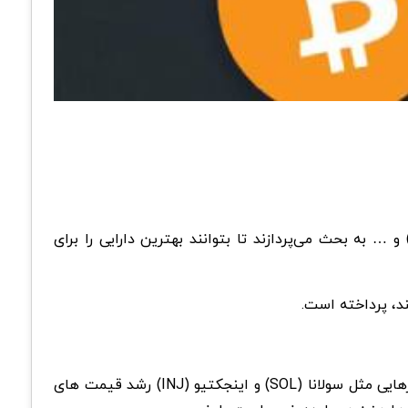
ETH) و … به بحث می‌پردازند تا بتوانند بهترین دارایی را برای
ند، پرداخته است.
همچنین وی به رفتارهای احساسی حوالی رمز ارزها که بوسیله‌ی سرمایه‌گذاران افزایش یافته است کنایه زد که سبب شده ارزهایی مثل سولانا (SOL) و اینجکتیو (INJ) رشد قیمت های