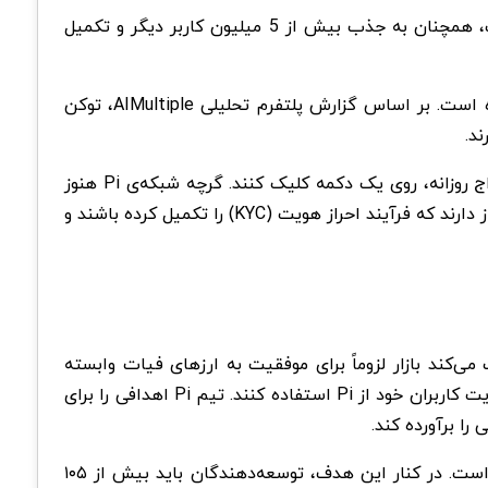
با دستیابی به این موفقیت جدید، شبکه‌ی Pi برای رسیدن به هدف نهایی خود که راه‌اندازیِ «شبکه‌ی اصلی» (mainnet) است، همچنان به جذب بیش از 5 میلیون کاربر دیگر و تکمیل
با وجود دستیابی به این موفقیت قابل توجه، در مورد پروژه و توکن بومی آن یعنی Pi، حرف و سخن‌های زیادی به میان آمده است. بر اساس گزارش پلتفرم تحلیلی AIMultiple، توکن
د.
این پروژه در سال ۲۰۱۹ به عنوان یک اپلیکیشن غیرمتمرکز (dApp) راه‌اندازی شد که در آن کاربران موظف هستند برای استخراج روزانه، روی یک دکمه کلیک کنند. گرچه شبکه‌ی Pi هنوز
وارد فاز «شبکه‌ی اصلی» (mainnet) نشده است، کاربران می‌توانند این دارایی را بین خودشان انتقال دهند. با این حال، آن‌ها نیاز دارند که فرآیند احراز هویت (KYC) را تکمیل کرده باشند و
نگذار و رئیس بخش فناوری در Pi، گفت که این موفقیت ثابت می‌کند بازار لزوماً برای موفقیت به ارزهای فیات وابسته
نیست. او همچنین اشاره کرد که کسب‌وکارهای فعال در حوزه وب ۳ که با مالکیت دارایی سروکار دارند، می‌توانند برای تأیید هویت کاربران خود از Pi استفاده کنند. تیم Pi اهدافی را برای
دستیابی به بیش از ۱۵ میلیون کاربر احراز هویت‌شده (KYC) تنها بخشی از پیش‌نیازهای راه‌اندازی شبکه‌ی اصلی (Mainnet) است. در کنار این هدف، توسعه‌دهندگان باید بیش از ۱۰۵