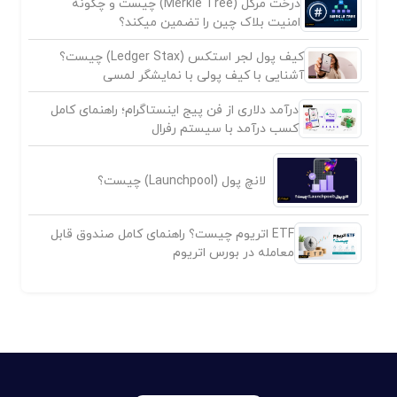
درخت مرکل (Merkle Tree) چیست و چگونه
امنیت بلاک چین را تضمین میکند؟
کیف پول لجر استکس (Ledger Stax) چیست؟
آشنایی با کیف پولی با نمایشگر لمسی
درآمد دلاری از فن پیج اینستاگرام؛ راهنمای کامل
کسب درآمد با سیستم رفرال
لانچ پول (Launchpool) چیست؟
ETF اتریوم چیست؟ راهنمای کامل صندوق قابل
معامله در بورس اتریوم