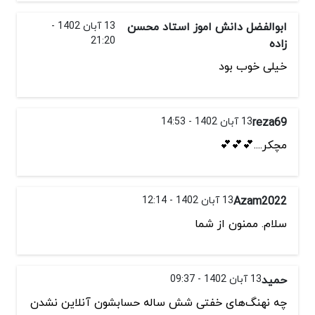
ابوالفضل دانش اموز استاد محسن
13 آبان 1402 -
21:20
زاده
خیلی خوب بود
reza69
13 آبان 1402 - 14:53
مچکر....💕💕💕
Azam2022
13 آبان 1402 - 12:14
سلام. ممنون از شما
حمید
13 آبان 1402 - 09:37
چه نهنگ‌های خفتی شش ساله حسابشون آنلاین نشدن