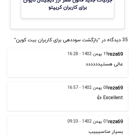
جزئیات جدید قانون سفر ارز دیجیتال تایوان
برای کاربران کریپتو
35 دیدگاه در “بازگشت سوددهی برای کاربران بیت کوین”
reza69
19 بهمن 1402 - 16:28
عالی هستیدددددد
reza69
08 بهمن 1402 - 16:57
Excellent 👍
reza69
01 بهمن 1402 - 09:33
بسیار مناسببببب