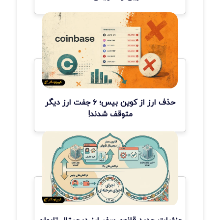
حذف ارز از کوین بیس؛ ۶ جفت ارز دیگر
متوقف شدند!