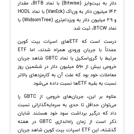
دلار به بیت‌وایز (Bitwise) با نماد BITB، مقدار
۱۴.۲ میلیون دلار به ون‌اک (VanEck) با نماد HODL
و ۲.۹ میلیون دلار به ویزدام‌تری (WidsomTree) با
نماد BTCW، ثبت شد.
درست است که ETFهای اسپات بیت کوین
عمدتاً با جریان ورودی همراه شدند، اما ETF
مرتبط با گری‌اسکیل با نماد GBTC شاهد جریان
خروجی بیش از ۵۹۰ میلیون دلار در ششمین روز
معاملات خود بود که علت آن به کارمزدهای بالاتر
نسبت به بقیه ETFها نسبت داده می‌شود.
علاوه بر این، جریان‌های خروجی‌ از GBTC را
می‌توان حداقل تا حدی به سرمایه‌گذارانی نسبت
داد که درگیر برداشت سود خود هستند. شایان
ذکر است از زمان راه‌اندازی GBTC در هفته
گذشته، این ETF اسپات بیت کوین شاهد جریان