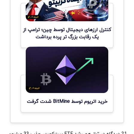
کنترل ارزهای دیجیتال توسط چین؛ ترامپ از
یک رقابت بزرگ تر پرده برداشت
خرید اتریوم توسط BitMine شدت گرفت
21 دیدگاه در “باز هم رشد ETF‌ بیت‌کوین، جذب 33 میلیون