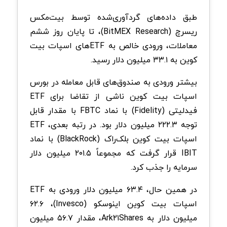
طبق داده‌های گردآوری‌شده توسط بیت‌مکس
ریسرچ (BitMEX Research)، تا پایان روز ششم
معاملات، ورودی خالص به ETFهای اسپات بیت
کوین به ۳۳.۱ میلیون دلار رسید.
بیشتر ورودی‌ به صندوق‌های قابل معامله در بورس
اسپات بیت کوین ناشی از تقاضا برای ETF
فیدلیتی (Fidelity) با نماد FBTC با مقدار قابل
توجه ۲۲۲.۳ میلیون دلار بود. در رتبه بعدی، ETF
اسپات بیت کوین بلک‌راک (BlackRock) با نماد
IBIT قرار گرفت که مجموعاً ۲۰۱.۵ میلیون دلار
سرمایه را جذب کرد.
در همین حال، ۶۳.۴ میلیون دلار ورودی به ETF
اسپات بیت کوین اینوسکو (Invesco)، ۶۲.۶
میلیون دلار به Ark۲۱Shares، مقدار ۵۶.۷ میلیون