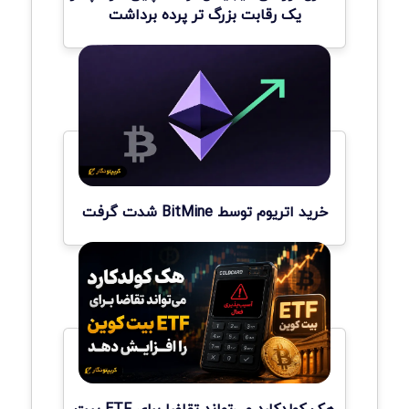
یک رقابت بزرگ تر پرده برداشت
خرید اتریوم توسط BitMine شدت گرفت