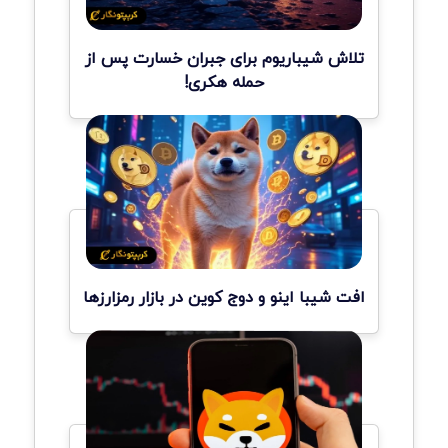
تلاش شیباریوم برای جبران خسارت پس از
حمله هکری!
افت شیبا اینو و دوج کوین در بازار رمزارزها