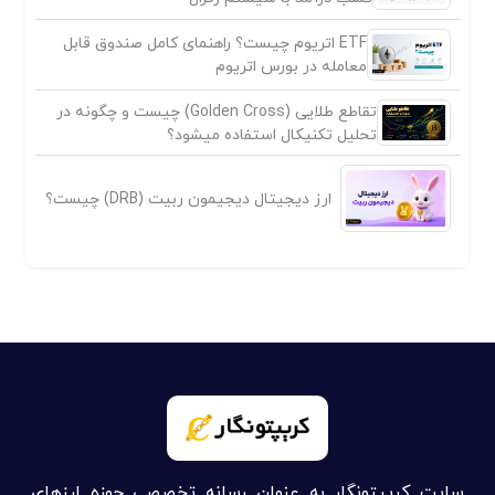
کسب درآمد با سیستم رفرال
ETF اتریوم چیست؟ راهنمای کامل صندوق قابل
معامله در بورس اتریوم
تقاطع طلایی (Golden Cross) چیست و چگونه در
تحلیل تکنیکال استفاده میشود؟
ارز دیجیتال دیجیمون ربیت (DRB) چیست؟