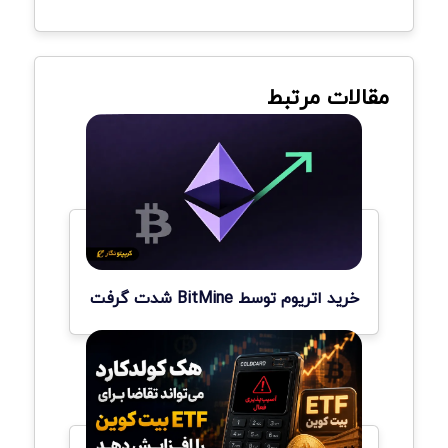
مقالات مرتبط
خرید اتریوم توسط BitMine شدت گرفت