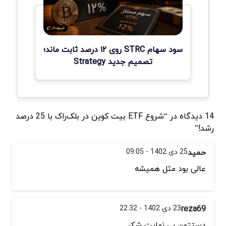
سود سهام STRC روی ۱۲ درصد ثابت ماند؛
تصمیم جدید Strategy
14 دیدگاه در “شروع ETF بیت کوین در بلک‌راک با 25 درصد
رشد!”
حمید
25 دی 1402 - 09:05
عالی بود مثل همیشه
reza69
23 دی 1402 - 22:32
دستتون بی نهایت شکر