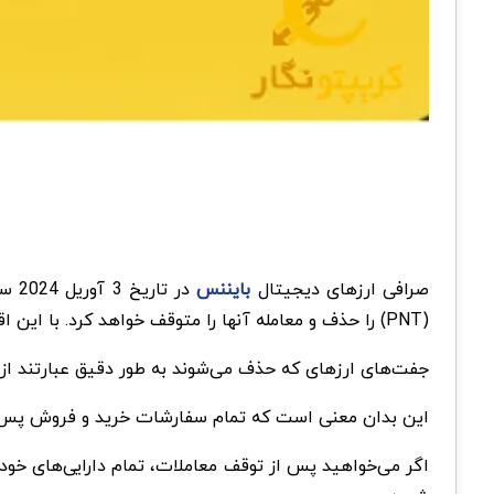
صرافی ارزهای دیجیتال
بایننس
(PNT) را حذف و معامله آنها را متوقف خواهد کرد. با این اقدام توکن‌های مذکور از صرافی حذف خواهند شد.
جفت‌های ارزهای که حذف می‌شوند به طور دقیق عبارتند از: REP/BTC، DREP/USDT، MOB/BTC، MOB/USDT، PNT/USDT
این بدان معنی است که تمام سفارشات خرید و فروش پس از