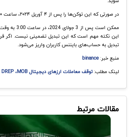
شوید.
در صورتی که این توکن‌ها را پس از ۴ آوریل ۲۰۲۴، ساعت ۳:۰۰ صبح به وقت جهانی (UTC) واریز کنید، این سپرده اضافه یا به حساب شما واریز نخواهد شد.
ممکن است پس
این نکته مهم است که این تبدیل تضمینی نیست. اگر قرار
تبدیل به حساب‌های بایننس کاربران واریز می‌شود.
منبع خبر:
binance
لینک مطلب:
توقف معاملات ارزهای دیجیتال DREP ،MOB و PNT در صرافی بایننس
مقالات مرتبط