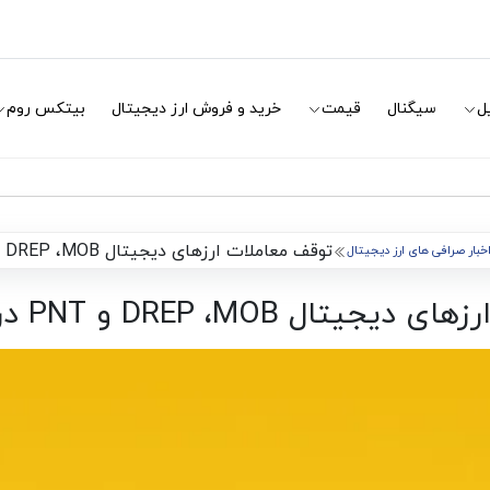
ل
سیگنال
قیمت
خرید و فروش ارز دیجیتال
بیتکس روم
توقف معاملات ارزهای دیجیتال DREP ،MOB و PNT در صرافی بایننس
خبار صرافی های ارز دیجیتال
DREP ،MO و PNT در صرافی بایننس