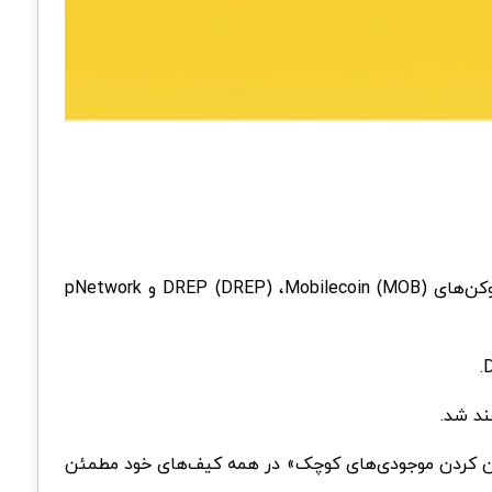
در تاریخ 3 آوریل 2024 ساعت 3:00 صبح به وقت جهانی، همه جفت‌های ارزهای مربوط به توکن‌های DREP (DREP) ،Mobilecoin (MOB) و pNetwork
ند شد.
 معاملات، تمام دارایی‌های خود را ببینید؛ از انتخاب نکردن گزینه «Hide Small Balances» یا «پنهان کردن موجودی‌های کوچک» در همه کیف‌های خود مطمئن