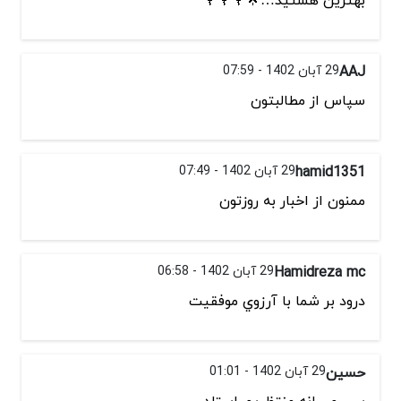
AAJ
29 آبان 1402 - 07:59
سپاس از مطالبتون
hamid1351
29 آبان 1402 - 07:49
ممنون از اخبار به روزتون
Hamidreza mc
29 آبان 1402 - 06:58
درود بر شما با آرزوي موفقيت
حسین
29 آبان 1402 - 01:01
بس صبرانه منتظریم استلد