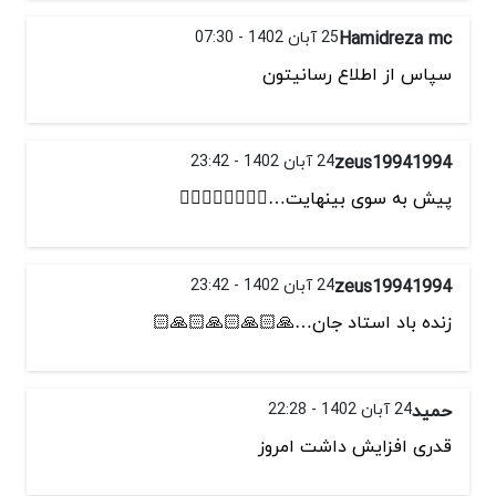
Hamidreza mc
25 آبان 1402 - 07:30
سپاس از اطلاع رسانيتون
zeus19941994
24 آبان 1402 - 23:42
پیش به سوی بینهایت…👌🏻👌🏻👌🏻👌🏻
zeus19941994
24 آبان 1402 - 23:42
زنده باد استاد جان…🙏🏻🙏🏻🙏🏻🙏🏻
حمید
24 آبان 1402 - 22:28
قدری افزایش داشت امروز