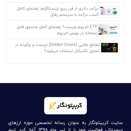
درآمد دلاری از فن پیج اینستاگرام؛ راهنمای کامل
کسب درآمد با سیستم رفرال
ETF اتریوم چیست؟ راهنمای کامل صندوق قابل
معامله در بورس اتریوم
تقاطع طلایی (Golden Cross) چیست و چگونه در
تحلیل تکنیکال استفاده میشود؟
سایت کریپتونگار به عنوان رسانه تخصصی حوزه ارزهای
دیجیتال، فعالیت خود را از تیر ماه ۱۳۹۸ آغاز کرد. تیم