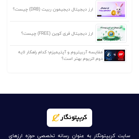
ارز دیجیتال دیجیمون ربیت (DRB) چیست؟
ارز دیجیتال فری کوین (FREE) چیست؟
مقایسه آربیتروم و آپتیمیزم؛ کدام راهکار لایه
دوم اتریوم بهتر است؟
سایت کریپتونگار به عنوان رسانه تخصصی حوزه ارزهای