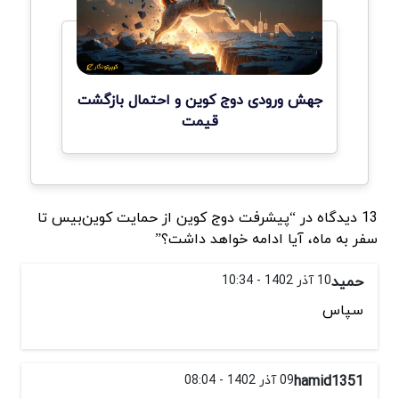
جهش ورودی دوج کوین و احتمال بازگشت
قیمت
13 دیدگاه در “پیشرفت دوج کوین از حمایت کوین‌بیس تا
سفر به ماه، آیا ادامه خواهد داشت؟”
حمید
10 آذر 1402 - 10:34
سپاس
hamid1351
09 آذر 1402 - 08:04