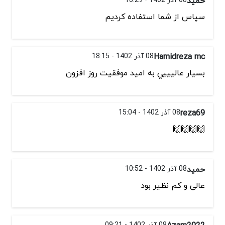
حمید
سپاس از شما استفاده کردیم
Hamidreza mc
08 آذر 1402 - 18:15
بسيار عاليييي به اميد موفقيت روز افزون
reza69
08 آذر 1402 - 15:04
🙌🙌🙌🙌
حمید
08 آذر 1402 - 10:52
عالی و کم نظیر بود
08 آذر 1402 - 09:21