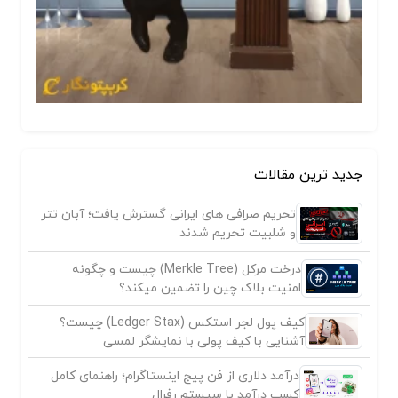
جدید ترین مقالات
تحریم صرافی های ایرانی گسترش یافت؛ آبان تتر
و شلبیت تحریم شدند
درخت مرکل (Merkle Tree) چیست و چگونه
امنیت بلاک چین را تضمین میکند؟
کیف پول لجر استکس (Ledger Stax) چیست؟
آشنایی با کیف پولی با نمایشگر لمسی
درآمد دلاری از فن پیج اینستاگرام؛ راهنمای کامل
کسب درآمد با سیستم رفرال