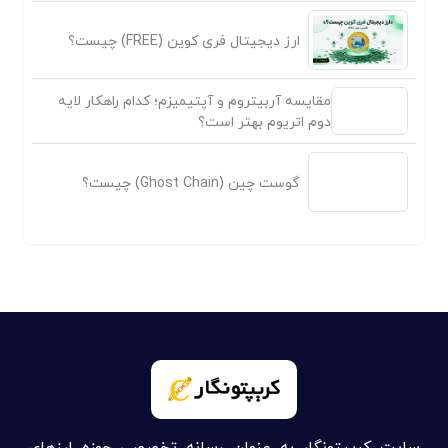
ارز دیجیتال فری کوین (FREE) چیست؟
مقایسه آربیتروم و آپتیمیزم؛ کدام راهکار لایه
دوم اتریوم بهتر است؟
گوست چین (Ghost Chain) چیست؟
سایت کریپتونگار به عنوان رسانه تخصصی حوزه ارزهای