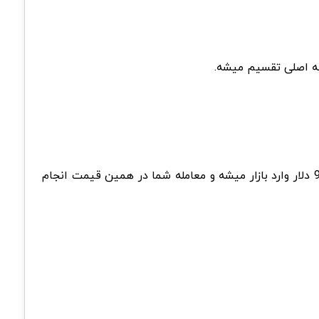
ه اصلی تقسیم میشه.
در قیمت 10 دلار دارین. هنگام ارسال سفارش، فروشنده ای با قیمت 9.8 دلار وارد بازار میشه و معامله شما در همین قیمت انجام