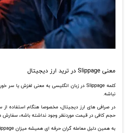
معنی Slippage در ترید ارز دیجیتال
کلمه Slippage در زبان انگلیسی به معنی لغزش
نباشه.
حجم کافی در قیمت موردنظر وجود نداشته باشه، سفارش د
به همین دلیل معامله گران حرفه ای همیشه میزان Slippage را به عنوان یکی از هزینه های پنهان معامله در نظر میگیرن.