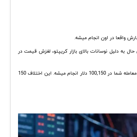
رش واقعا در اون انجام میشه.
ل به دلیل نوسانات بالای بازار کریپتو،
لغزش قیمت
در
فرض کنین قصد دارین بیت کوین را در قیمت 100,000 دلار خریداری کنین. در لحظه ثبت سفارش، قیمت بازار تغییر میکنه و معامله شما در 100,150 دلار انجام میشه. این اختلاف 150