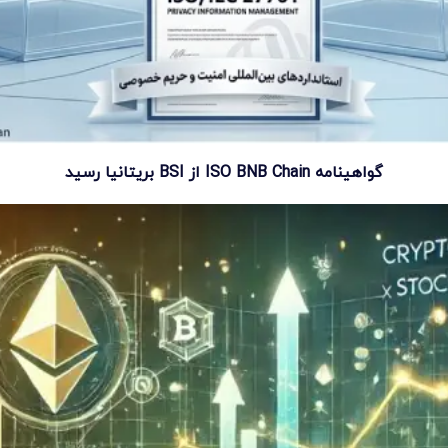
گواهینامه ISO BNB Chain از BSI بریتانیا رسید