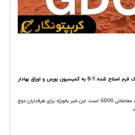
شرکت گری اسکیل (Grayscale)، یکی از بزرگ‌ترین و شناخته‌شده‌ترین شرکت مدیریت دارایی‌های دیجیتال در جهان، اخیرا یک فرم اصلاح‌ شده S-1 به کمیسیون بورس و اوراق بهادار
، هدف از این اقدام گری اسکیل، تبدیل دوج کوین به یک صندوق قابل معامله در بورس (ETF) با نماد معاملاتی GDOG است. این خبر به‌ویژه برای طرفداران دوج